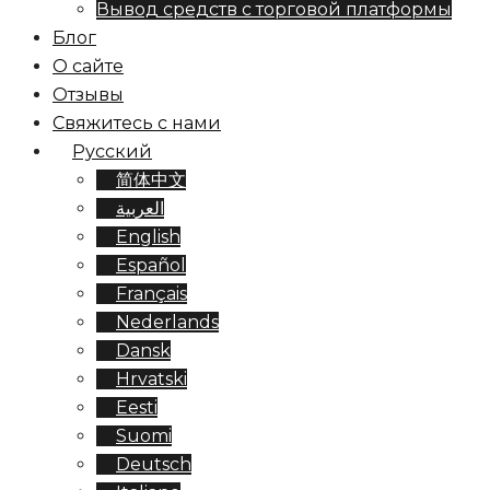
Вывод средств с торговой платформы
Блог
О сайте
Отзывы
Свяжитесь с нами
Русский
简体中文
العربية
English
Español
Français
Nederlands
Dansk
Hrvatski
Eesti
Suomi
Deutsch