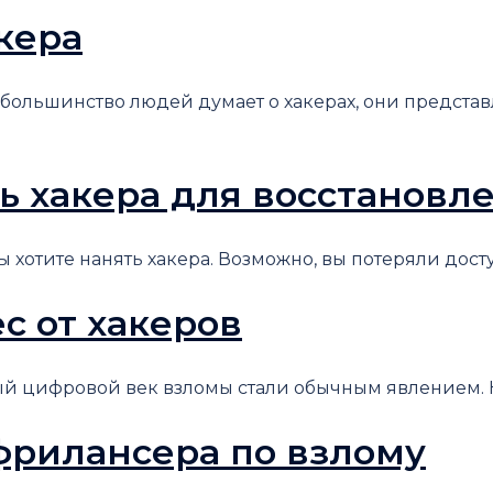
кера
а большинство людей думает о хакерах, они предста
ть хакера для восстановл
хотите нанять хакера. Возможно, вы потеряли доступ к
с от хакеров
й цифровой век взломы стали обычным явлением. Кру
и фрилансера по взлому