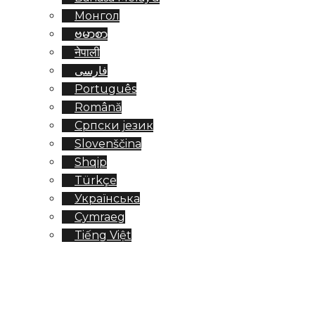
Монгол
ဗမာစာ
नेपाली
فارسی
Português
Română
Српски језик
Slovenščina
Shqip
Türkçe
Українська
Cymraeg
Tiếng Việt