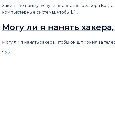
Хакинг по найму: Услуги внештатного хакера Когд
компьютерные системы, чтобы [...]...
Могу ли я нанять хакера
Могу ли я нанять хакера, чтобы он шпионил за телеф
Пагинация
1
2
>
записей