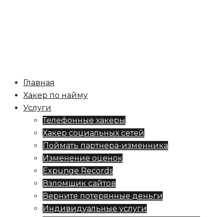
Перейти
к
содержимому
Аренда
Переключатель
меню
хакера
Главная
Хакер по найму
Услуги
Телефонные хакеры
Хакер социальных сетей
Поймать партнера-изменника
Изменение оценок
Expunge Records
Взломщик сайтов
Верните потерянные деньги
Индивидуальные услуги