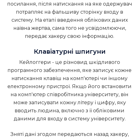
посилання, після натискання на яке одержувач
потрапляє на фальшиву сторінку входу в
систему. На етапі введення облікових даних
наївна жертва, сама того не усвідомлюючи,
передає хакеру свою інформацію.
Клавіатурні шпигуни
Кейлоггери - це різновид шкідливого
програмного забезпечення, яке записує кожне
натискання клавіш на комп'ютері чи іншому
електронному пристрої. Якщо його встановити
на комп'ютер співробітника університету, він
може записувати кожну літеру і цифру, яку
вводить людина, включно з її обліковими
даними для входу в систему університету.
Зняті дані згодом передаються назад хакеру,