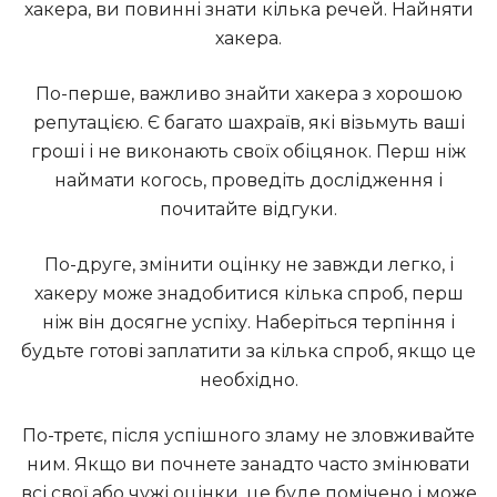
хакера, ви повинні знати кілька речей. Найняти
хакера.
По-перше, важливо знайти хакера з хорошою
репутацією. Є багато шахраїв, які візьмуть ваші
гроші і не виконають своїх обіцянок. Перш ніж
наймати когось, проведіть дослідження і
почитайте відгуки.
По-друге, змінити оцінку не завжди легко, і
хакеру може знадобитися кілька спроб, перш
ніж він досягне успіху. Наберіться терпіння і
будьте готові заплатити за кілька спроб, якщо це
необхідно.
По-третє, після успішного зламу не зловживайте
ним. Якщо ви почнете занадто часто змінювати
всі свої або чужі оцінки, це буде помічено і може