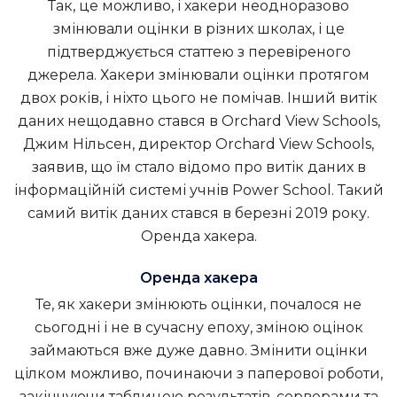
Так, це можливо, і хакери неодноразово
змінювали оцінки в різних школах, і це
підтверджується статтею з перевіреного
джерела. Хакери змінювали оцінки протягом
двох років, і ніхто цього не помічав. Інший витік
даних нещодавно стався в Orchard View Schools,
Джим Нільсен, директор Orchard View Schools,
заявив, що їм стало відомо про витік даних в
інформаційній системі учнів Power School. Такий
самий витік даних стався в березні 2019 року.
Оренда хакера
.
Оренда хакера
Те, як хакери змінюють оцінки, почалося не
сьогодні і не в сучасну епоху, зміною оцінок
займаються вже дуже давно. Змінити оцінки
цілком можливо, починаючи з паперової роботи,
закінчуючи таблицею результатів, серверами та