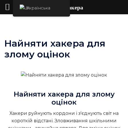
Оренда хакера
Українська
Перейти
до
вмісту
Найняти хакера для
злому оцінок
Найняти хакера для злому
оцінок
Хакери руйнують кордони і з'єднують світ на
короткій відстані. Зловживання шкільними