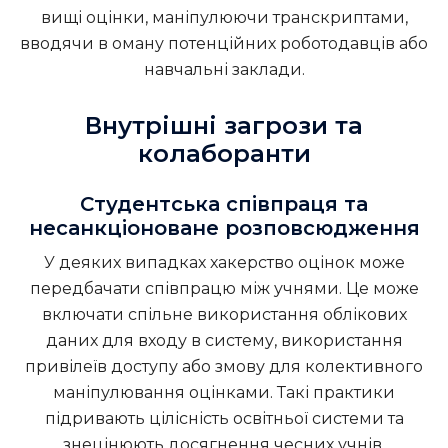
вищі оцінки, маніпулюючи транскриптами,
вводячи в оману потенційних роботодавців або
навчальні заклади.
Внутрішні загрози та
колаборанти
Студентська співпраця та
несанкціоноване розповсюдження
У деяких випадках хакерство оцінок може
передбачати співпрацю між учнями. Це може
включати спільне використання облікових
даних для входу в систему, використання
привілеїв доступу або змову для колективного
маніпулювання оцінками. Такі практики
підривають цілісність освітньої системи та
знецінюють досягнення чесних учнів.