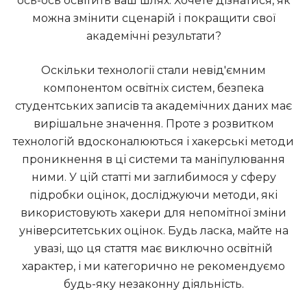
ось-ось освітить ваш шлях. Хочете дізнатися, як
можна змінити сценарій і покращити свої
академічні результати?
Оскільки технології стали невід'ємним
компонентом освітніх систем, безпека
студентських записів та академічних даних має
вирішальне значення. Проте з розвитком
технологій вдосконалюються і хакерські методи
проникнення в ці системи та маніпулювання
ними. У цій статті ми заглибимося у сферу
підробки оцінок, досліджуючи методи, які
використовують хакери для непомітної зміни
університетських оцінок. Будь ласка, майте на
увазі, що ця стаття має виключно освітній
характер, і ми категорично не рекомендуємо
будь-яку незаконну діяльність.