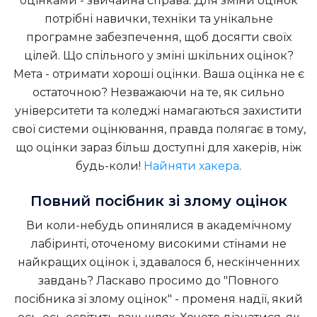
оцінками - звичайна справа. Для зміни оцінок
потрібні навички, техніки та унікальне
програмне забезпечення, щоб досягти своїх
цілей. Що спільного у зміні шкільних оцінок?
Мета - отримати хороші оцінки. Ваша оцінка не є
остаточною? Незважаючи на те, як сильно
університети та коледжі намагаються захистити
свої системи оцінювання, правда полягає в тому,
що оцінки зараз більш доступні для хакерів, ніж
будь-коли!
Найняти хакера
.
Повний посібник зі злому оцінок
Ви коли-небудь опинялися в академічному
лабіринті, оточеному високими стінами не
найкращих оцінок і, здавалося б, нескінченних
завдань? Ласкаво просимо до "Повного
посібника зі злому оцінок" - променя надії, який