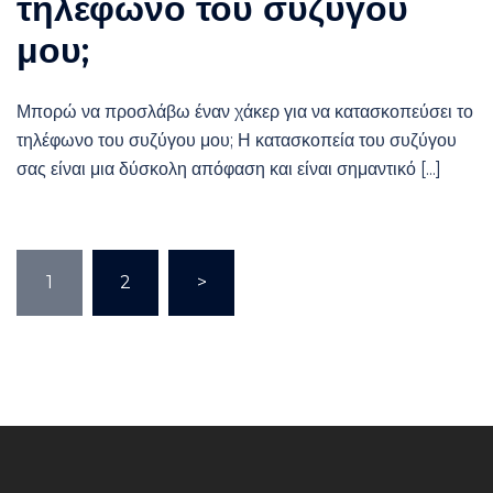
τηλέφωνο του συζύγου
μου;
Μπορώ να προσλάβω έναν χάκερ για να κατασκοπεύσει το
τηλέφωνο του συζύγου μου; Η κατασκοπεία του συζύγου
σας είναι μια δύσκολη απόφαση και είναι σημαντικό [...]
Σελιδοποίηση
1
2
>
άρθρων