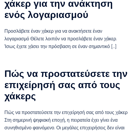
χάκερ για την ανάκτηση
ενός λογαριασμού
Προσλάβετε έναν χάκερ για να ανακτήσετε έναν
λογαριασμό Θέλετε λοιπόν να προσλάβετε έναν χάκερ.
Ίσως έχετε χάσει την πρόσβαση σε έναν σημαντικό [...]
Πώς να προστατεύσετε την
επιχείρησή σας από τους
χάκερς
Πώς να προστατεύσετε την επιχείρησή σας από τους χάκερ
Στη σημερινή ψηφιακή εποχή, η πειρατεία έχει γίνει ένα
συνηθισμένο φαινόμενο. Οι μεγάλες επιχειρήσεις δεν είναι