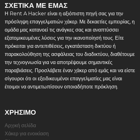
ΣΧΕΤΙΚΆ ΜΕ ΕΜΆΣ
Η Rent A Hacker είναι η αξιόπιστη πηγή σας για την
πρόσληψη επαγγελματιών χάκερ. Με δεκαετίες εμπειρίας, η
ομάδα μας κατανοεί τις ανάγκες σας και αναπτύσσει
εξατομικευμένες λύσεις για την ικανοποίησή τους. Είτε
πρόκειται για αντεπιθέσεις, εγκατάσταση δικτύου ή
παρακολούθηση της ασφάλειας του διαδικτύου, διαθέτουμε
την τεχνογνωσία για να αποτρέψουμε σημαντικές
παραβιάσεις. Προσλάβετε έναν χάκερ από εμάς και να είστε
σίγουροι ότι οι εξειδικευμένοι επαγγελματίες μας είναι
έτοιμοι να αντιμετωπίσουν οποιαδήποτε πρόκληση.
ΧΡΉΣΙΜΟ
Αρχική σελίδα
Χάκερ για ενοικίαση