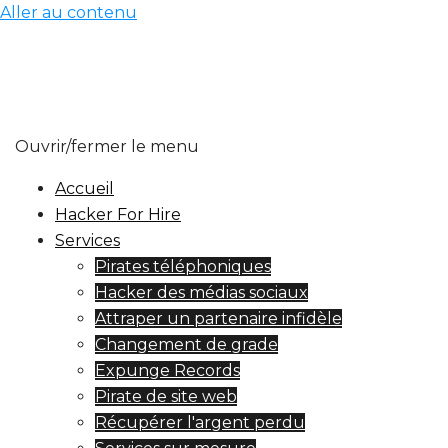
Aller au contenu
Ouvrir/fermer le menu
Accueil
Hacker For Hire
Services
Pirates téléphoniques
Hacker des médias sociaux
Attraper un partenaire infidèle
Changement de grade
Expunge Records
Pirate de site web
Récupérer l'argent perdu