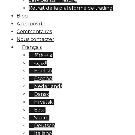
Services sur mesure
Retrait de la plateforme de trading
Blog
A propos de
Commentaires
Nous contacter
Français
简体中文
العربية
English
Español
Nederlands
Dansk
Hrvatski
Eesti
Suomi
Deutsch
Italiano