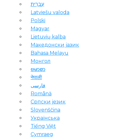
עִבְרִית
Latviešu valoda
Polski
Magyar
Lietuvių kalba
Македонски јазик
Bahasa Melayu
Монгол
ဗမာစာ
नेपाली
فارسی
Română
Српски језик
Slovenščina
Українська
Tiếng Việt
Cymraeg