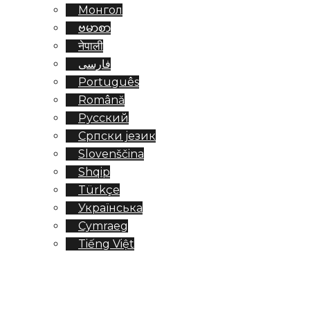
Монгол
ဗမာစာ
नेपाली
فارسی
Português
Română
Русский
Српски језик
Slovenščina
Shqip
Türkçe
Українська
Cymraeg
Tiếng Việt