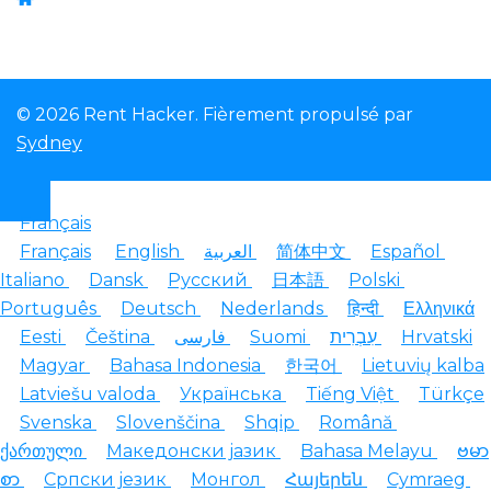
© 2026 Rent Hacker. Fièrement propulsé par
Sydney
Français
Français
English
العربية
简体中文
Español
Italiano
Dansk
Русский
日本語
Polski
Português
Deutsch
Nederlands
हिन्दी
Ελληνικά
Eesti
Čeština
فارسی
Suomi
עִבְרִית
Hrvatski
Magyar
Bahasa Indonesia
한국어
Lietuvių kalba
Latviešu valoda
Українська
Tiếng Việt
Türkçe
Svenska
Slovenščina
Shqip
Română
ქართული
Македонски јазик
Bahasa Melayu
ဗမာ
စာ
Српски језик
Монгол
Հայերեն
Cymraeg