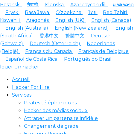
Bosanski
नेपाली
Íslenska
Azərbaycan dili
ພາສາລາວ
Frysk
Basa Jawa
O‘zbekcha
ไทย
Reo Tahiti
Kiswahili
Aragonés
English (UK)
English (Canada)
English (Australia)
English (New Zealand)
English
(South Africa)
香港中文
繁體中文
Deutsch
(Schweiz)
Deutsch (Österreich)
Nederlands
(België)
Français du Canada
Français de Belgique
Español de Costa Rica
Português do Brasil
louer un hacker
Accueil
Hacker For Hire
Services
Pirates téléphoniques
Hacker des médias sociaux
Attraper un partenaire infidèle
Changement de grade
Expunge Records