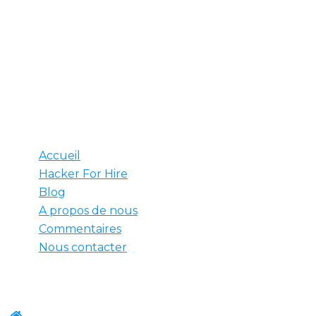
sécurité sur le web, nous avons l'expertise
nécessaire pour prévenir les violations majeures.
Engagez un hacker chez nous et soyez assuré que
nos professionnels qualifiés sont prêts à relever
n'importe quel défi.
Utile
Accueil
Hacker For Hire
Blog
A propos de nous
Commentaires
Nous contacter
Contactez nous
WhatsApp:+1-(825) 585-9648