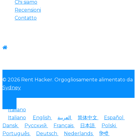
Chi siamo
Recensioni
Contatto
Contattateci
WhatsApp:+1-(825) 585-9648
© 2026 Rent Hacker. Orgogliosamente alimentato da
Sydney
Italiano
Italiano
English
العربية
简体中文
Español
Dansk
Русский
Français
日本語
Polski
Português
Deutsch
Nederlands
हिन्दी