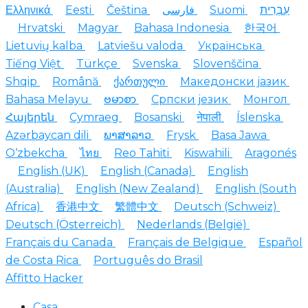
Ελληνικά
Eesti
Čeština
فارسی
Suomi
עִבְרִית
Hrvatski
Magyar
Bahasa Indonesia
한국어
Lietuvių kalba
Latviešu valoda
Українська
Tiếng Việt
Türkçe
Svenska
Slovenščina
Shqip
Română
ქართული
Македонски јазик
Bahasa Melayu
ဗမာစာ
Српски језик
Монгол
Հայերեն
Cymraeg
Bosanski
नेपाली
Íslenska
Azərbaycan dili
ພາສາລາວ
Frysk
Basa Jawa
O‘zbekcha
ไทย
Reo Tahiti
Kiswahili
Aragonés
English (UK)
English (Canada)
English
(Australia)
English (New Zealand)
English (South
Africa)
香港中文
繁體中文
Deutsch (Schweiz)
Deutsch (Österreich)
Nederlands (België)
Français du Canada
Français de Belgique
Español
de Costa Rica
Português do Brasil
Affitto Hacker
Casa