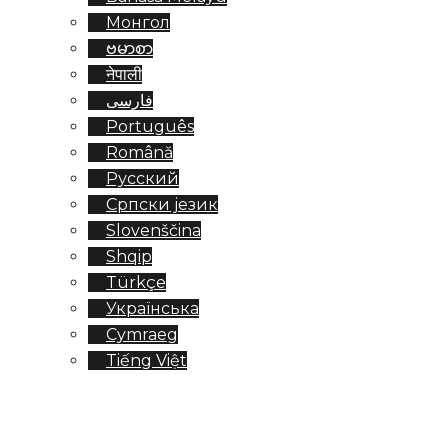
Монгол
ဗမာစာ
नेपाली
فارسی
Português
Română
Русский
Српски језик
Slovenščina
Shqip
Türkçe
Українська
Cymraeg
Tiếng Việt