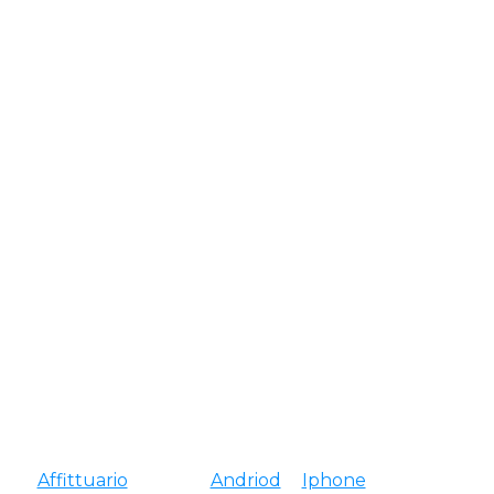
Hacker telefonici a noleggio
Affittuario
Fornisce
Andriod
E
Iphone
Servizio di