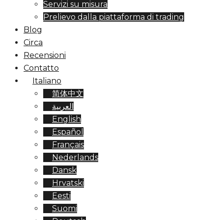
Servizi su misura
Prelievo dalla piattaforma di trading
Blog
Circa
Recensioni
Contatto
Italiano
简体中文
العربية
English
Español
Français
Nederlands
Dansk
Hrvatski
Eesti
Suomi