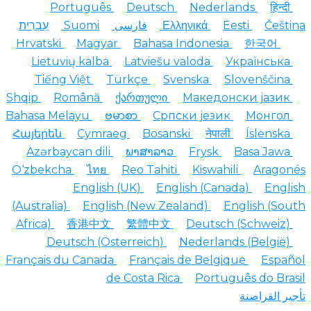
Português
Deutsch
Nederlands
हिन्दी
Čeština
Eesti
Ελληνικά
فارسی
Suomi
עִבְרִית
Hrvatski
Magyar
Bahasa Indonesia
한국어
Lietuvių kalba
Latviešu valoda
Українська
Tiếng Việt
Türkçe
Svenska
Slovenščina
Shqip
Română
ქართული
Македонски јазик
Bahasa Melayu
ဗမာစာ
Српски језик
Монгол
Հայերեն
Cymraeg
Bosanski
नेपाली
Íslenska
Azərbaycan dili
ພາສາລາວ
Frysk
Basa Jawa
O‘zbekcha
ไทย
Reo Tahiti
Kiswahili
Aragonés
English (UK)
English (Canada)
English
(Australia)
English (New Zealand)
English (South
Africa)
香港中文
繁體中文
Deutsch (Schweiz)
Deutsch (Österreich)
Nederlands (België)
Français du Canada
Français de Belgique
Español
de Costa Rica
Português do Brasil
تأجير القراصنة