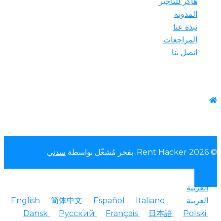
هاكر للتأجير
المدونة
نبذة عنا
المراجعات
اتصل بنا
اتصل بنا
واتس آب:+1-(825) 585-9648
© 2026 Rent Hacker. بفخر مُشغّل بواسطة
سدني
العربية
العربية
Italiano
Español
简体中文
English
Dansk
Русский
Français
日本語
Polski