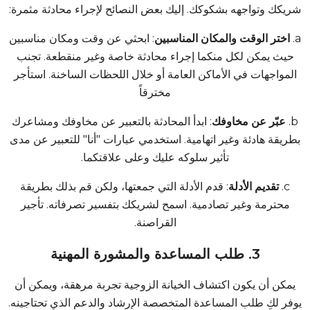
شريكك وتواجهه بشكوكك. إليك بعض النصائح لإجراء محادثة مثمرة:
a.
اختر الوقت والمكان المناسبين
: ابحثي عن وقت ومكان مناسبين
حيث يمكن لكل منكما إجراء محادثة خاصة وغير منقطعة. تجنب
المواجهات في الأماكن العامة أو خلال اللحظات الساخنة. استأجر
مخترقاً
b.
عبّر عن مخاوفك
: ابدأ المحادثة بالتعبير عن مخاوفك ومشاعرك
بطريقة هادئة وغير اتهامية. استخدمي عبارات "أنا" للتعبير عن مدى
تأثير سلوكه عليك وعلى علاقتكما.
c.
تقديم الأدلة
: قدم الأدلة التي جمعتها، ولكن قم بذلك بطريقة
محترمة وغير تصادمية. اسمح لشريكك بتفسير تصرفاته.
تأجير
القراصنة
.
3. طلب المساعدة والمشورة المهنية
يمكن أن يكون اكتشاف الخيانة الزوجية تجربة مرهقة، ويمكن أن
يوفر لكِ طلب المساعدة المتخصصة الإرشاد والدعم الذي تحتاجينه.