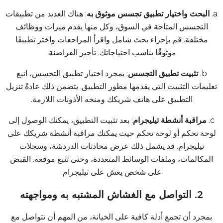
a.
البحث واختيار تطبيق تجسس موثوق به
: هناك العديد من تطبيقات
التجسس المتاحة في السوق، وكل منها يقدم ميزات ووظائف
مختلفة. قم بإجراء بحث شامل واقرأ المراجعات واختر تطبيقًا
موثوقًا يناسب احتياجاتك.
تأجير القراصنة
.
b.
تثبيت تطبيق التجسس
: بمجرد اختيار تطبيق التجسس، اتبع
تعليمات التثبيت التي يقدمها مطور التطبيق. يتضمن ذلك عادةً تنزيل
التطبيق على هاتف شريكك ومنحه الأذونات اللازمة.
c.
مراقبة أنشطة تيليجرام
: بعد تثبيت التطبيق، يمكنك الوصول إلى
لوحة تحكم أو لوحة تحكم حيث يمكنك مراقبة أنشطة شريكك على
تيليجرام. قد يشمل ذلك عرض محادثات الدردشة، وسجلات
المكالمات، وملفات الوسائط المتعددة، وحتى تتبع موقعه.
القبض
على شخص يغش على تيليجرام
.
2. التواصل مع الغشاش المشتبه به ومواجهته
بمجرد أن تجمع أدلة كافية على الخيانة، من المهم أن تتواصل مع