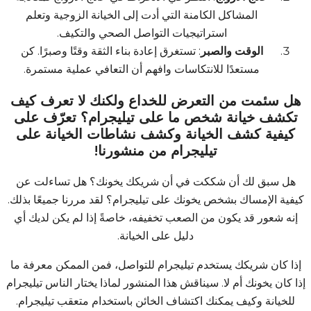
المشاكل الكامنة التي أدت إلى الخيانة الزوجية وتعلم
استراتيجيات التواصل الصحي والتكيف.
الوقت والصبر
: تستغرق إعادة بناء الثقة وقتًا وصبرًا. كن
مستعدًا للانتكاسات وافهم أن التعافي عملية مستمرة.
هل سئمت من التعرض للخداع ولكنك لا تعرف كيف
تكشف خيانة شخص ما على تيليجرام؟ تعرّف على
كيفية كشف الخيانة وكشف نشاطات الخيانة على
تيليجرام من منشورنا!
هل سبق لك أن شككت في أن شريكك يخونك؟ هل تساءلت عن
كيفية الإمساك بشخص يخونك على تيليجرام؟ لقد مررنا جميعًا بذلك.
إنه شعور قد يكون من الصعب تخفيفه، خاصةً إذا لم يكن لديك أي
دليل على الخيانة.
إذا كان شريكك يستخدم تيليجرام للتواصل، فمن الممكن معرفة ما
إذا كان يخونك أم لا. سيناقش هذا المنشور لماذا يختار الناس تيليجرام
للخيانة وكيف يمكنك اكتشاف الخائن باستخدام متعقب تيليجرام.