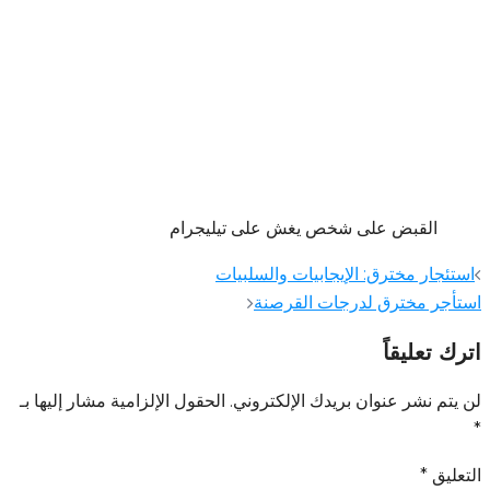
القبض على شخص يغش على تيليجرام
تصفّح
استئجار مخترق: الإيجابيات والسلبيات
المقالات
استأجر مخترق لدرجات القرصنة
اترك تعليقاً
لن يتم نشر عنوان بريدك الإلكتروني.
الحقول الإلزامية مشار إليها بـ
*
التعليق
*