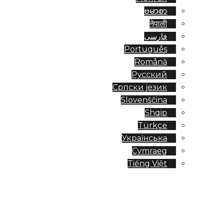
ဗမာစာ
नेपाली
فارسی
Português
Română
Русский
Српски језик
Slovenščina
Shqip
Türkçe
Українська
Cymraeg
Tiếng Việt