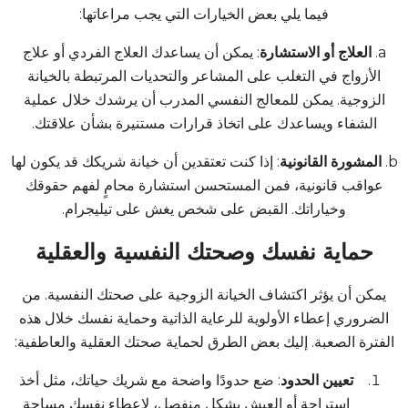
فيما يلي بعض الخيارات التي يجب مراعاتها:
a.
العلاج أو الاستشارة
: يمكن أن يساعدك العلاج الفردي أو علاج
الأزواج في التغلب على المشاعر والتحديات المرتبطة بالخيانة
الزوجية. يمكن للمعالج النفسي المدرب أن يرشدك خلال عملية
الشفاء ويساعدك على اتخاذ قرارات مستنيرة بشأن علاقتك.
b.
المشورة القانونية
: إذا كنت تعتقدين أن خيانة شريكك قد يكون لها
عواقب قانونية، فمن المستحسن استشارة محامٍ لفهم حقوقك
وخياراتك.
القبض على شخص يغش على تيليجرام
.
حماية نفسك وصحتك النفسية والعقلية
يمكن أن يؤثر اكتشاف الخيانة الزوجية على صحتك النفسية. من
الضروري إعطاء الأولوية للرعاية الذاتية وحماية نفسك خلال هذه
الفترة الصعبة. إليك بعض الطرق لحماية صحتك العقلية والعاطفية:
تعيين الحدود
: ضع حدودًا واضحة مع شريك حياتك، مثل أخذ
استراحة أو العيش بشكل منفصل، لإعطاء نفسك مساحة