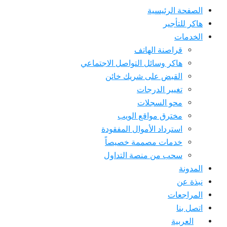
الصفحة الرئيسية
هاكر للتأجير
الخدمات
قراصنة الهاتف
هاكر وسائل التواصل الاجتماعي
القبض على شريك خائن
تغيير الدرجات
محو السجلات
مخترق مواقع الويب
استرداد الأموال المفقودة
خدمات مصممة خصيصاً
سحب من منصة التداول
المدونة
نبذة عن
المراجعات
اتصل بنا
العربية