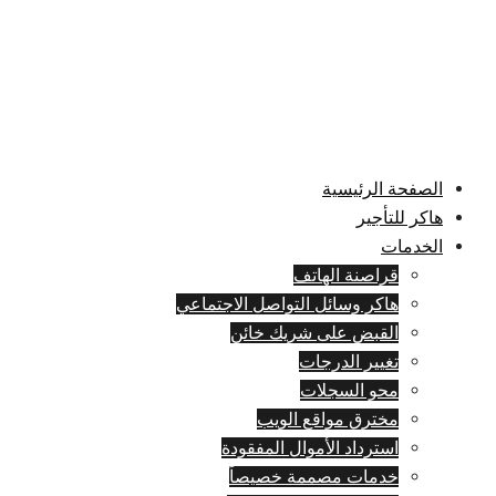
انتقل
إلى
المحتوى
تبديل
القائمة
الصفحة الرئيسية
هاكر للتأجير
الخدمات
قراصنة الهاتف
هاكر وسائل التواصل الاجتماعي
القبض على شريك خائن
تغيير الدرجات
محو السجلات
مخترق مواقع الويب
استرداد الأموال المفقودة
خدمات مصممة خصيصاً