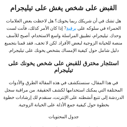
القبض على شخص يغش على تيليجرام
هل تشك في أن شريكك ربما يخونك؟ هل لاحظت بعض العلامات
الحمراء في سلوكه على
برقية
? إذا كان الأمر كذلك، فأنت لست
وحدك. تيليجرام، تطبيق المراسلة واسع الاستخدام، أصبح للأسف
منصة للخيانة الزوجية لبعض الأفراد. لكن لا تخف، فقد قمنا بتجميع
دليل شامل حول كيفية الإمساك بشخص يخونك على تيليجرام.
استئجار مخترق للقبض على شخص يخونك على
تيليجرام
في هذا المقال، سنستكشف في هذه المقالة الطرق والأدوات
المختلفة التي يمكنك استخدامها لكشف الحقيقة. من مراقبة سجل
الدردشة إلى تتبع أنشطته على الإنترنت، سنقدم لك إرشادات خطوة
بخطوة حول كيفية جمع الأدلة على الخيانة الزوجية.
جدول المحتويات