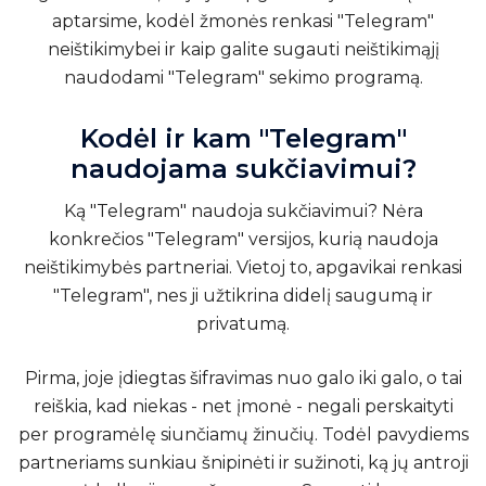
aptarsime, kodėl žmonės renkasi "Telegram"
neištikimybei ir kaip galite sugauti neištikimąjį
naudodami "Telegram" sekimo programą.
Kodėl ir kam "Telegram"
naudojama sukčiavimui?
Ką "Telegram" naudoja sukčiavimui? Nėra
konkrečios "Telegram" versijos, kurią naudoja
neištikimybės partneriai. Vietoj to, apgavikai renkasi
"Telegram", nes ji užtikrina didelį saugumą ir
privatumą.
Pirma, joje įdiegtas šifravimas nuo galo iki galo, o tai
reiškia, kad niekas - net įmonė - negali perskaityti
per programėlę siunčiamų žinučių. Todėl pavydiems
partneriams sunkiau šnipinėti ir sužinoti, ką jų antroji