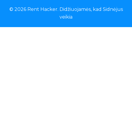
© 2026 Rent Hacker. Didžiuojamės, kad
Sidnėjus
veikia