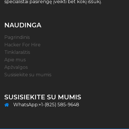
specialistai pasirengę įveikti bet kokį iššūkį.
NAUDINGA
Pagrindinis
Hacker For Hire
Tinklaraštis
Apie mus
Apžvalgos
Susisiekite su mumis
SUSISIEKITE SU MUMIS
WhatsApp:+1-(825) 585-9648