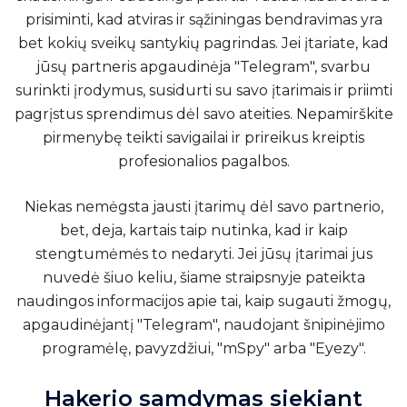
prisiminti, kad atviras ir sąžiningas bendravimas yra
bet kokių sveikų santykių pagrindas. Jei įtariate, kad
jūsų partneris apgaudinėja "Telegram", svarbu
surinkti įrodymus, susidurti su savo įtarimais ir priimti
pagrįstus sprendimus dėl savo ateities. Nepamirškite
pirmenybę teikti savigailai ir prireikus kreiptis
profesionalios pagalbos.
Niekas nemėgsta jausti įtarimų dėl savo partnerio,
bet, deja, kartais taip nutinka, kad ir kaip
stengtumėmės to nedaryti. Jei jūsų įtarimai jus
nuvedė šiuo keliu, šiame straipsnyje pateikta
naudingos informacijos apie tai, kaip sugauti žmogų,
apgaudinėjantį "Telegram", naudojant šnipinėjimo
programėlę, pavyzdžiui, "mSpy" arba "Eyezy".
Hakerio samdymas siekiant