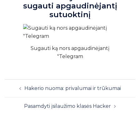
sugauti apgaudinėjantį
sutuoktinį
Sugauti ką nors apgaudinėjantį
"Telegram
Įrašų
Hakerio nuoma: privalumai ir trūkumai
navigacija
Pasamdyti įsilaužimo klasės Hacker