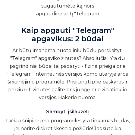
Kaip apgauti "Telegram"
apgavikus: 2 būdai
Ar būtų įmanoma nuotoliniu būdu perskaityti
"Telegram" apgaviko žinutes? Absoliučiai! Yra du
pagrindiniai būdai tai padaryti - fizinė prieiga prie
"Telegram" internetinės versijos kompiuteryje arba
šnipinėjimo programėlė. Prisijungti prie paskyros ir
peržiūrėti žinutes galite prisijungę prie žiniatinklio
versijos.
Hakerio nuoma
.
Samdyti įsilaužėlį
Tačiau šnipinėjimo programėlės yra tinkamas būdas,
jei norite diskretiškesnio požiūrio! Jos suteikia