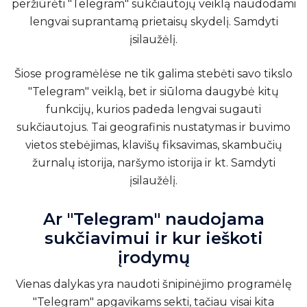
peržiūrėti "Telegram" sukčiautojų veiklą naudodami
lengvai suprantamą prietaisų skydelį.
Samdyti
įsilaužėlį
.
Šiose programėlėse ne tik galima stebėti savo tikslo
"Telegram" veiklą, bet ir siūloma daugybė kitų
funkcijų, kurios padeda lengvai sugauti
sukčiautojus. Tai geografinis nustatymas ir buvimo
vietos stebėjimas, klavišų fiksavimas, skambučių
žurnalų istorija, naršymo istorija ir kt.
Samdyti
įsilaužėlį
.
Ar "Telegram" naudojama
sukčiavimui ir kur ieškoti
įrodymų
Vienas dalykas yra naudoti šnipinėjimo programėlę
"Telegram" apgavikams sekti, tačiau visai kita