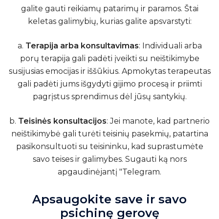
galite gauti reikiamų patarimų ir paramos. Štai
keletas galimybių, kurias galite apsvarstyti:
a.
Terapija arba konsultavimas
: Individuali arba
porų terapija gali padėti įveikti su neištikimybe
susijusias emocijas ir iššūkius. Apmokytas terapeutas
gali padėti jums išgydyti gijimo procesą ir priimti
pagrįstus sprendimus dėl jūsų santykių.
b.
Teisinės konsultacijos
: Jei manote, kad partnerio
neištikimybė gali turėti teisinių pasekmių, patartina
pasikonsultuoti su teisininku, kad suprastumėte
savo teises ir galimybes.
Sugauti ką nors
apgaudinėjantį "Telegram
.
Apsaugokite save ir savo
psichinę gerovę