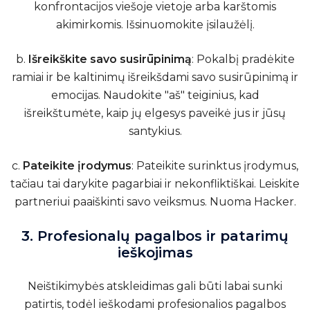
konfrontacijos viešoje vietoje arba karštomis
akimirkomis. Išsinuomokite įsilaužėlį.
b.
Išreikškite savo susirūpinimą
: Pokalbį pradėkite
ramiai ir be kaltinimų išreikšdami savo susirūpinimą ir
emocijas. Naudokite "aš" teiginius, kad
išreikštumėte, kaip jų elgesys paveikė jus ir jūsų
santykius.
c.
Pateikite įrodymus
: Pateikite surinktus įrodymus,
tačiau tai darykite pagarbiai ir nekonfliktiškai. Leiskite
partneriui paaiškinti savo veiksmus.
Nuoma Hacker
.
3. Profesionalų pagalbos ir patarimų
ieškojimas
Neištikimybės atskleidimas gali būti labai sunki
patirtis, todėl ieškodami profesionalios pagalbos