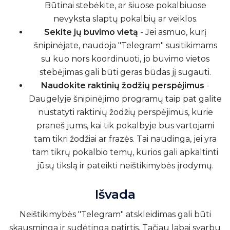
Būtinai stebėkite, ar šiuose pokalbiuose
nevyksta slaptų pokalbių ar veiklos.
Sekite jų buvimo vietą
- Jei asmuo, kurį
šnipinėjate, naudoja "Telegram" susitikimams
su kuo nors koordinuoti, jo buvimo vietos
stebėjimas gali būti geras būdas jį sugauti.
Naudokite raktinių žodžių perspėjimus
-
Daugelyje šnipinėjimo programų taip pat galite
nustatyti raktinių žodžių perspėjimus, kurie
praneš jums, kai tik pokalbyje bus vartojami
tam tikri žodžiai ar frazės. Tai naudinga, jei yra
tam tikrų pokalbio temų, kurios gali apkaltinti
jūsų tikslą ir pateikti neištikimybės įrodymų.
Išvada
Neištikimybės "Telegram" atskleidimas gali būti
skausminga ir sudėtinga patirtis. Tačiau labai svarbu