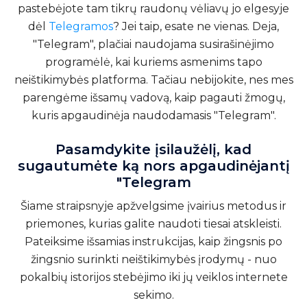
pastebėjote tam tikrų raudonų vėliavų jo elgesyje
dėl
Telegramos
? Jei taip, esate ne vienas. Deja,
"Telegram", plačiai naudojama susirašinėjimo
programėlė, kai kuriems asmenims tapo
neištikimybės platforma. Tačiau nebijokite, nes mes
parengėme išsamų vadovą, kaip pagauti žmogų,
kuris apgaudinėja naudodamasis "Telegram".
Pasamdykite įsilaužėlį, kad
sugautumėte ką nors apgaudinėjantį
"Telegram
Šiame straipsnyje apžvelgsime įvairius metodus ir
priemones, kurias galite naudoti tiesai atskleisti.
Pateiksime išsamias instrukcijas, kaip žingsnis po
žingsnio surinkti neištikimybės įrodymų - nuo
pokalbių istorijos stebėjimo iki jų veiklos internete
sekimo.