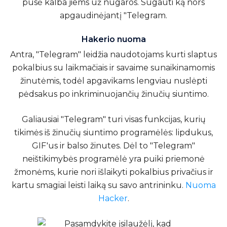
pusė kalba jiems už nugaros.
Sugauti ką nors
apgaudinėjantį "Telegram
.
Hakerio nuoma
Antra, "Telegram" leidžia naudotojams kurti slaptus
pokalbius su laikmačiais ir savaime sunaikinamomis
žinutėmis, todėl apgavikams lengviau nuslėpti
pėdsakus po inkriminuojančių žinučių siuntimo.
Galiausiai "Telegram" turi visas funkcijas, kurių
tikimės iš žinučių siuntimo programėlės: lipdukus,
GIF'us ir balso žinutes. Dėl to "Telegram"
neištikimybės programėlė yra puiki priemonė
žmonėms, kurie nori išlaikyti pokalbius privačius ir
kartu smagiai leisti laiką su savo antrininku.
Nuoma
Hacker
.