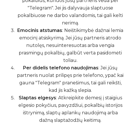
pokalbius, kuriuos jūsų partneris veda per
"Telegram". Jei jis dalyvauja slaptuose
pokalbiuose ne darbo valandomis, tai gali kelti
nerimą.
Emocinis atstumas
: Neištikimybė dažnai lemia
emocinį atsiskyrimą. Jei jūsų partneris atrodo
nutolęs, nesuinteresuotas arba vengia
prasmingų pokalbių, galbūt verta pasidomėti
toliau.
Per didelis telefono naudojimas
: Jei jūsų
partneris nuolat prilipęs prie telefono, ypač kai
gauna "Telegram" pranešimus, tai gali reikšti,
kad jis kažką slepia.
Slaptas elgesys
: Atkreipkite dėmesį į staigius
elgesio pokyčius, pavyzdžiui, pokalbių istorijos
ištrynimą, slaptų aplankų naudojimą arba
dažną slaptažodžių keitimą.