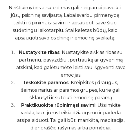
Neištikimybės atskleidimas gali neigiamai paveikti
jūsų psichinę savijautą. Labai svarbu pirmenybę
teikti rūpinimuisi savimi ir apsaugoti save šiuo
sudėtingu laikotarpiu. Štai keletas būdų, kaip
apsaugoti savo psichinę ir emocinę sveikatą:
Nustatykite ribas
: Nustatykite aiškias ribas su
partneriu, pavyzdžiui, pertrauką ar gyvenimą
atskirai, kad galėtumėte leisti sau išgyventi savo
emocijas.
Ieškokite paramos
: Kreipkitės į draugus,
šeimos narius ar paramos grupes, kurie gali
išklausyti ir suteikti emocinę paramą.
Praktikuokite rūpinimąsi savimi
: Užsiimkite
veikla, kuri jums teikia džiaugsmo ir padeda
atsipalaiduoti. Tai gali būti mankšta, meditacija,
dienoraščio rašymas arba pomėgiai.