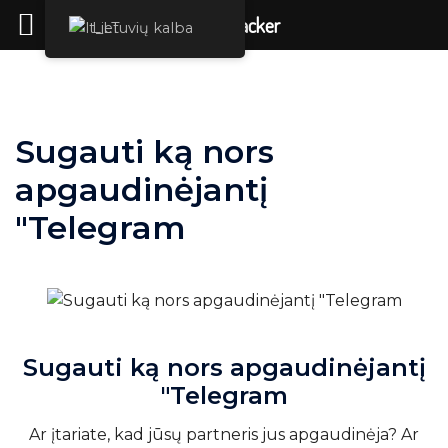
Nuoma Hacker
Lietuvių kalba
Pereiti
prie
turinio
Sugauti ką nors
apgaudinėjantį
"Telegram
Sugauti ką nors apgaudinėjantį
"Telegram
Ar įtariate, kad jūsų partneris jus apgaudinėja? Ar