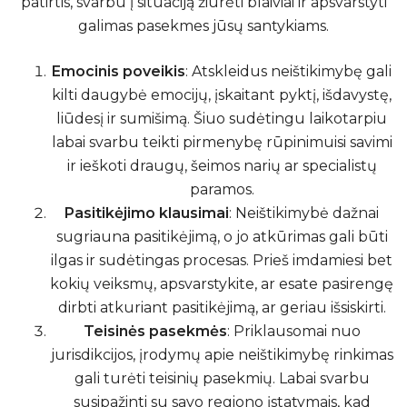
patirtis, svarbu į situaciją žiūrėti blaiviai ir apsvarstyti
galimas pasekmes jūsų santykiams.
Emocinis poveikis
: Atskleidus neištikimybę gali
kilti daugybė emocijų, įskaitant pyktį, išdavystę,
liūdesį ir sumišimą. Šiuo sudėtingu laikotarpiu
labai svarbu teikti pirmenybę rūpinimuisi savimi
ir ieškoti draugų, šeimos narių ar specialistų
paramos.
Pasitikėjimo klausimai
: Neištikimybė dažnai
sugriauna pasitikėjimą, o jo atkūrimas gali būti
ilgas ir sudėtingas procesas. Prieš imdamiesi bet
kokių veiksmų, apsvarstykite, ar esate pasirengę
dirbti atkuriant pasitikėjimą, ar geriau išsiskirti.
Teisinės pasekmės
: Priklausomai nuo
jurisdikcijos, įrodymų apie neištikimybę rinkimas
gali turėti teisinių pasekmių. Labai svarbu
susipažinti su savo regiono įstatymais, kad