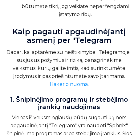
būtumėte tikri, jog veikiate neperžengdami
įstatymo ribų.
Kaip pagauti apgaudinėjantį
asmenį per "Telegram
Dabar, kai aptarėme su neištikimybe "Telegramoje"
susijusius požymius ir riziką, panagrinėkime
veiksmus, kurių galite imtis, kad surinktumėte
įrodymus ir pasipriešintumėte savo įtarimams.
Hakerio nuoma
.
1. Šnipinėjimo programų ir stebėjimo
įrankių naudojimas
Vienas iš veiksmingiausių būdų sugauti ką nors
apgaudinėjantį "Telegram" yra naudoti "Sphnix"
šnipinėjimo programas arba stebėjimo įrankius. Šios