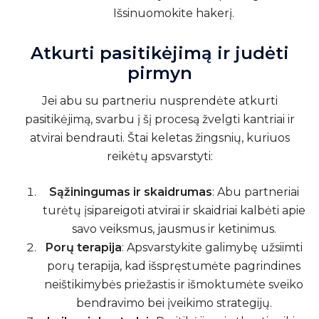
Išsinuomokite hakerį.
Atkurti pasitikėjimą ir judėti
pirmyn
Jei abu su partneriu nusprendėte atkurti
pasitikėjimą, svarbu į šį procesą žvelgti kantriai ir
atvirai bendrauti. Štai keletas žingsnių, kuriuos
reikėtų apsvarstyti:
Sąžiningumas ir skaidrumas
: Abu partneriai
turėtų įsipareigoti atvirai ir skaidriai kalbėti apie
savo veiksmus, jausmus ir ketinimus.
Porų terapija
: Apsvarstykite galimybę užsiimti
porų terapija, kad išspręstumėte pagrindines
neištikimybės priežastis ir išmoktumėte sveiko
bendravimo bei įveikimo strategijų.