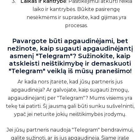
Laikas ir kantrybė
: Pasitikėjimui atkurti reikia
laiko ir kantrybės. Būkite pasirengę
nesėkmėms ir supraskite, kad gijimas yra
procesas.
Pavargote būti apgaudinėjami, bet
nežinote, kaip sugauti apgaudinėjantį
asmenį "Telegram"? Sužinokite, kaip
atskleisti neištikimybę ir demaskuoti
"Telegram" veiklą iš mūsų pranešimo!
Ar kada nors įtarėte, kad jūsų partneris jus
apgaudinėja? Ar galvojate, kaip sugauti žmogų,
apgaudinėjantį per "Telegram"? Mums visiems yra
tekę tai patirti. Šį jausmą gali būti sunku sušvelninti,
ypač jei neturite jokių neištikimybės įrodymų.
Jei jūsų partneris naudoja "Telegram" bendravimui,
galite sužinoti, ar jis jus apgaudinėja. Šiame įraše