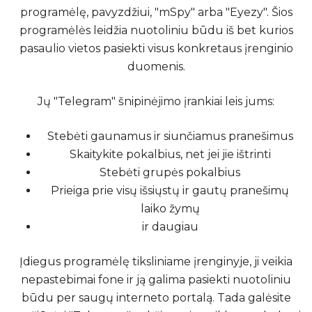
programėlę, pavyzdžiui, "mSpy" arba "Eyezy". Šios
programėlės leidžia nuotoliniu būdu iš bet kurios
pasaulio vietos pasiekti visus konkretaus įrenginio
duomenis.
Jų "Telegram" šnipinėjimo įrankiai leis jums:
Stebėti gaunamus ir siunčiamus pranešimus
Skaitykite pokalbius, net jei jie ištrinti
Stebėti grupės pokalbius
Prieiga prie visų išsiųstų ir gautų pranešimų
laiko žymų
ir daugiau
Įdiegus programėlę tiksliniame įrenginyje, ji veikia
nepastebimai fone ir ją galima pasiekti nuotoliniu
būdu per saugų interneto portalą. Tada galėsite