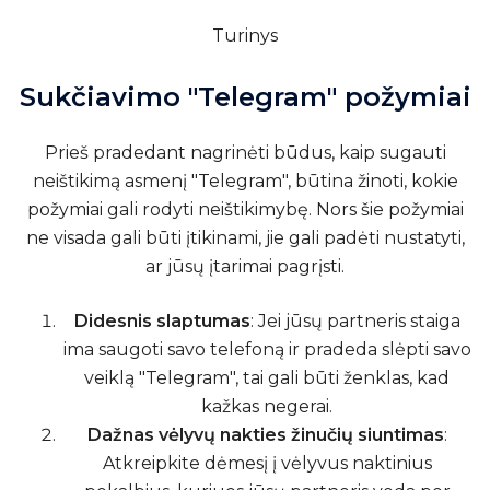
Turinys
Sukčiavimo "Telegram" požymiai
Prieš pradedant nagrinėti būdus, kaip sugauti
neištikimą asmenį "Telegram", būtina žinoti, kokie
požymiai gali rodyti neištikimybę. Nors šie požymiai
ne visada gali būti įtikinami, jie gali padėti nustatyti,
ar jūsų įtarimai pagrįsti.
Didesnis slaptumas
: Jei jūsų partneris staiga
ima saugoti savo telefoną ir pradeda slėpti savo
veiklą "Telegram", tai gali būti ženklas, kad
kažkas negerai.
Dažnas vėlyvų nakties žinučių siuntimas
:
Atkreipkite dėmesį į vėlyvus naktinius