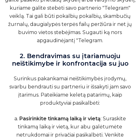
kuriame galite stebėti savo partnerio "Telegram"
veiklą. Tai gali būti pokalbių pokalbių, skambučių
žurnalų, daugialypės terpės failų peržiūra ir net jų
buvimo vietos stebėjimas.
Sugauti ką nors
apgaudinėjantį "Telegram
.
2. Bendravimas su įtariamuoju
neištikimybe ir konfrontacija su juo
Surinkus pakankamai neištikimybės įrodymų,
svarbu bendrauti su partneriu ir išsakyti jam savo
įtarimus. Pateikiame keletą patarimų, kaip
produktyviai pasikalbėti:
a.
Pasirinkite tinkamą laiką ir vietą
: Suraskite
tinkamą laiką ir vietą, kur abu galėtumėte
netrukdomai ir privačiai pasikalbėti. Venkite