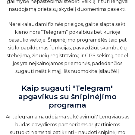
galimybę nepastebimai stebėti veiklą ir turi lengvai
naudojamą prietaisų skydelį duomenims pasiekti.
Nereikalaudami fizinės prieigos, galite slapta sekti
kieno nors "Telegram" pokalbius bet kurioje
pasaulio vietoje. Šnipinėjimo programėlės taip pat
siūlo papildomas funkcijas, pavyzdžiui, skambučių
stebėjimą, žinučių registravimą ir GPS sekimą, todėl
jos yra neįkainojamos priemonės, padedančios
sugauti neištikimąjį. Išsinuomokite įsilaužėlį.
Kaip sugauti "Telegram"
apgavikus su šnipinėjimo
programa
Ar telegrama naudojama sukčiavimui? Lengviausias
būdas pavydiems partneriams ar įtartiniems
sutuoktiniams tai patikrinti - naudoti šnipinėjimo