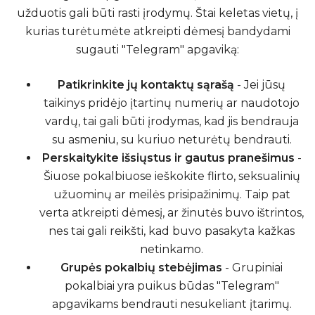
užduotis gali būti rasti įrodymų. Štai keletas vietų, į
kurias turėtumėte atkreipti dėmesį bandydami
sugauti "Telegram" apgaviką:
Patikrinkite jų kontaktų sąrašą
- Jei jūsų
taikinys pridėjo įtartinų numerių ar naudotojo
vardų, tai gali būti įrodymas, kad jis bendrauja
su asmeniu, su kuriuo neturėtų bendrauti.
Perskaitykite išsiųstus ir gautus pranešimus
-
Šiuose pokalbiuose ieškokite flirto, seksualinių
užuominų ar meilės prisipažinimų. Taip pat
verta atkreipti dėmesį, ar žinutės buvo ištrintos,
nes tai gali reikšti, kad buvo pasakyta kažkas
netinkamo.
Grupės pokalbių stebėjimas
- Grupiniai
pokalbiai yra puikus būdas "Telegram"
apgavikams bendrauti nesukeliant įtarimų.