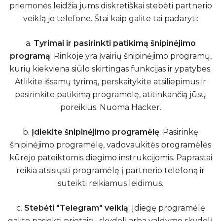
priemonės leidžia jums diskretiškai stebėti partnerio
veiklą jo telefone. Štai kaip galite tai padaryti:
a.
Tyrimai ir pasirinkti patikimą šnipinėjimo
programą
: Rinkoje yra įvairių šnipinėjimo programų,
kurių kiekviena siūlo skirtingas funkcijas ir ypatybes.
Atlikite išsamų tyrimą, perskaitykite atsiliepimus ir
pasirinkite patikimą programėlę, atitinkančią jūsų
poreikius.
Nuoma Hacker
.
b.
Įdiekite šnipinėjimo programėlę
: Pasirinkę
šnipinėjimo programėlę, vadovaukitės programėlės
kūrėjo pateiktomis diegimo instrukcijomis. Paprastai
reikia atsisiųsti programėlę į partnerio telefoną ir
suteikti reikiamus leidimus.
c.
Stebėti "Telegram" veiklą
: Įdiegę programėlę
galite pasiekti prietaisų skydelį arba valdymo skydelį,